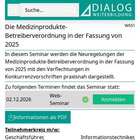
Suche...
Öffne Navigation
Die Medizinprodukte-
W651
Betreiberverordnung in der Fassung von
2025
In diesem Seminar werden die Neuregelungen der
Medizinprodukte-Betreiberverordnung in der Fassung
von 2025 mit den Verflechtungen in
Konkurrenzvorschriften praxisnah dargestellt.
Zu folgenden Terminen findet das Seminar statt:
Web-
02.12.2026
Anmelden
Seminar
Informationen als PDF
Teilnehmerkreis m/w:
Geschäftsführer, Informationstechniker,