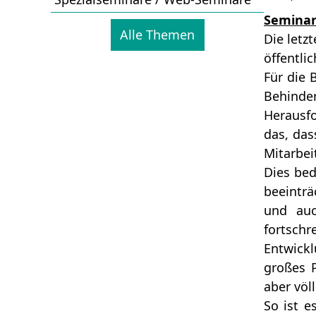
Seminarz
Alle Themen
Die letz
öffentli
Für die 
Behinde
Herausfo
das, das
Mitarbei
Dies bed
beeinträ
und auc
fortsch
Entwick
großes P
aber völ
So ist e