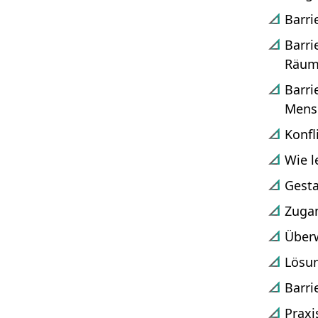
Barri
Barri
Barri
Mens
Konfl
Wie l
Gesta
Zugan
Überw
Lösun
Barri
Praxi