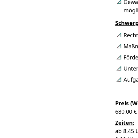
Gewäh
mögli
Schwer
Recht
Maßna
Förde
Unter
Aufga
Preis (
680,00 €
Zeiten:
ab 8.45 