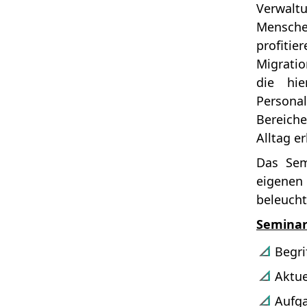
Verwaltu
Mensche
profit
Migratio
die hie
Persona
Bereich
Alltag e
Das Sem
eigenen
beleucht
Seminar
Begri
Aktue
Aufga