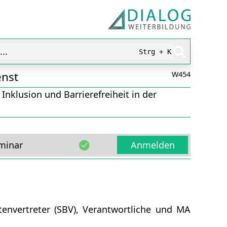
..
Strg + K
enst
W454
nklusion und Barrierefreiheit in der
minar
Anmelden
nvertreter (SBV), Verantwortliche und MA