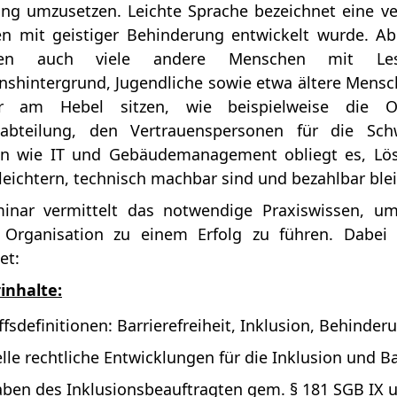
ng umzusetzen. Leichte Sprache bezeichnet eine ve
n mit geistiger Behinderung entwickelt wurde. Abe
ieren auch viele andere Menschen mit Les
nshintergrund, Jugendliche sowie etwa ältere Men
r am Hebel sitzen, wie beispielweise die Org
labteilung, den Vertrauenspersonen für die Sc
en wie IT und Gebäudemanagement obliegt es, Lös
rleichtern, technisch machbar sind und bezahlbar ble
inar vermittelt das notwendige Praxiswissen, um 
 Organisation zu einem Erfolg zu führen. Dabe
et:
inhalte:
ffsdefinitionen: Barrierefreiheit, Inklusion, Behind
lle rechtliche Entwicklungen für die Inklusion und Ba
ben des Inklusionsbeauftragten gem. § 181 SGB IX 