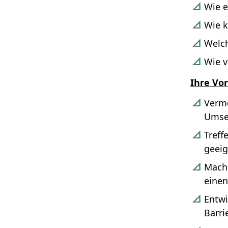
Wie e
Wie k
Welch
Wie v
Ihre Vor
Verme
Umset
Treff
geeig
Mache
einen
Entwi
Barri