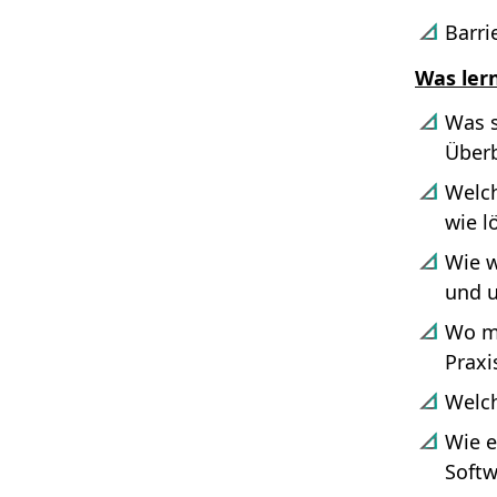
Barri
Was ler
Was s
Überb
Welch
wie l
Wie w
und 
Wo mu
Praxi
Welc
Wie e
Softw