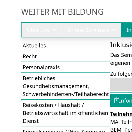
WEITER MIT BILDUNG
Über uns
Offene Seminare
I
Inklusi
Aktuelles
Das Semi
Recht
eigenen 
Personalpraxis
Zu folge
Betriebliches
Gesundheitsmanagement,
Schwerbehinderten-/Teilhaberecht
Info
Reisekosten / Haushalt /
Betriebswirtschaft im öffentlichen
Teilneh
Dienst
MA Teil
BEM, Per
Spezialseminare / Web-Seminare