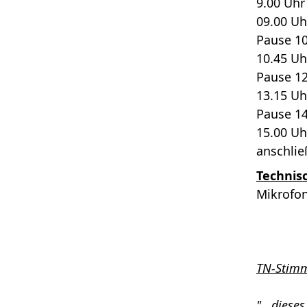
9.00 Uhr
09.00 Uh
Pause 10
10.45 Uh
Pause 12
13.15 Uh
Pause 14
15.00 Uh
anschlie
Technis
Mikrofon
TN-Stimm
"...dies