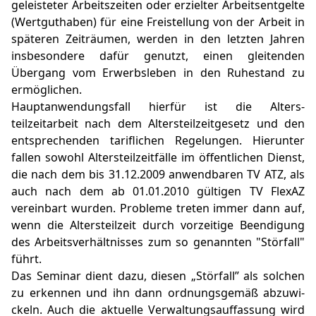
geleis­teter Arbeits­zeiten oder erzielter Arbeits­ent­gelte
(Wertguthaben) für eine Freistellung von der Arbeit in
späteren Zeiträumen, werden in den letzten Jahren
insbe­sondere dafür genutzt, einen gleiten­den
Übergang vom Erwerbs­leben in den Ruhestand zu
ermög­lichen.
Haupt­an­wen­dungsfall hierfür ist die Alters­
teilzeitarbeit nach dem Alters­teil­zeit­gesetz und den
entspre­chenden tariflichen Regelungen. Hierunter
fallen sowohl Altersteilzeitfälle im öffentlichen Dienst,
die nach dem bis 31.12.2009 anwendbaren TV ATZ, als
auch nach dem ab 01.01.2010 gültigen TV FlexAZ
vereinbart wurden. Probleme treten immer dann auf,
wenn die Altersteilzeit durch vorzeitige Beendigung
des Arbeitsverhältnisses zum so genannten "Störfall"
führt.
Das Seminar dient dazu, diesen „Störfall” als solchen
zu erken­nen und ihn dann ordnungs­gemäß abzuwi­
ckeln. Auch die aktuelle Verwal­tungs­auf­fassung wird