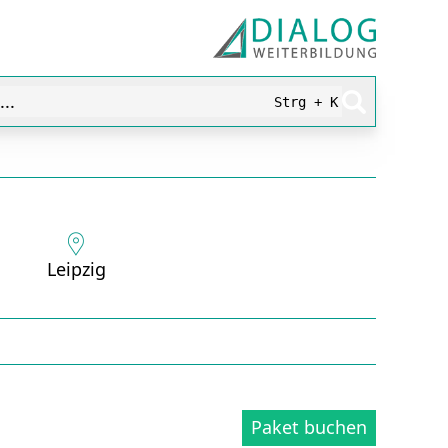
..
Strg + K
Leipzig
Paket buchen