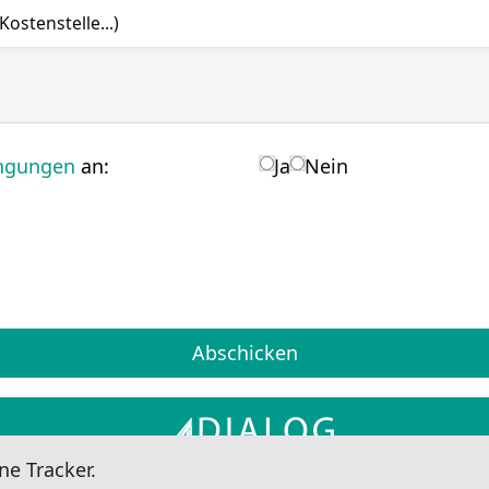
ostenstelle...)
AGB
ingungen
an:
Ja
Nein
Abschicken
ne Tracker.